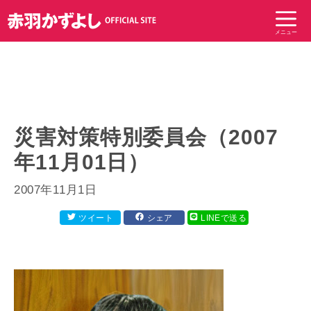
コ
ン
メニュー
テ
ン
ツ
へ
ス
キ
災害対策特別委員会（2007
ッ
年11月01日）
プ
2007年11月1日
ツイート
シェア
LINEで送る