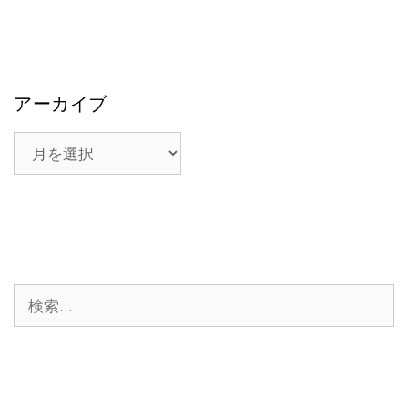
アーカイブ
ア
ー
カ
イ
ブ
検
索: