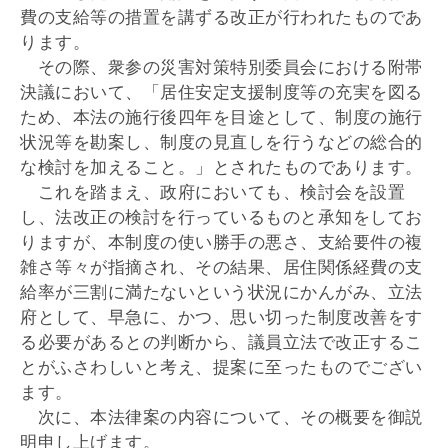
費の支給等の措置を講ずる改正が行われたものであ
ります。
その際、衆参の災害対策特別委員会における附帯
決議において、「居住安定支援制度等の充実を図る
ため、本法の施行後四年を目途として、制度の施行
状況等を勘案し、制度の見直しを行うなどの総合的
な検討を加えること。」とされたものであります。
これを踏まえ、政府においても、検討会を設置
し、法改正の検討を行っているものと承知をしてお
りますが、本制度の使い勝手の悪さ、支給要件の複
雑さ等々が指摘され、その結果、居住関係経費の支
給率が三割に満たないという状況にかんがみ、立法
府として、早急に、かつ、思い切った制度改善をす
る必要があるとの判断から、議員立法で改正するこ
とがふさわしいと考え、提案に至ったものでござい
ます。
次に、本法律案の内容について、その概要を御説
明申し上げます。