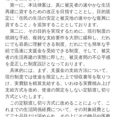
第一に、本法律案は、真に被災者の速やかな生活
再建に資するための改正を目指すこととし、目的規
定に「住民の生活の安定と被災地の速やかな復興に
資すること」を追加することとしております。
第二に、その目的を実現するために、現行制度の
煩雑な手続、複雑な支給要件を大胆に緩和し、だれ
にでも容易に理解できる制度、だれにでも簡単な手
続で迅速に支援金を受給できる制度、そして、被災
者の生活再建の実態に即した、被災者間の不公平感
を是正した制度設計となっております。
具体的には、まず、支援金の支給方法について、
現行制度では使途を限定した上で領収書等を取りつ
け、実費額を精算支給する、いわゆる実費積み上げ
支給方式を改め、使途の限定をしない定額渡し切り
方式といたします。
この定額渡し切り方式に改めることによって、こ
れまでの生活関係経費について、その対象経費とし
て三十品目だけ認められ、その上にその物品や医療