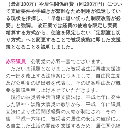
（最高100万）や居住関係経費（同200万円）につい
て支給要件や手続きが繁雑なため利用が低迷してい
る現状を指摘し、「早急に思い切った制度改善が必
要」と強調。 改正案では経費の使途を限定し実費
精算する方式から、使途を限定しない「定額渡し切
り方式」へと変更することで被災実態に即した支援
策となることを説明しました。
赤羽議員
公明党の赤羽一嘉でございます。
ただいま議題となりました被災者生活再建支援法
の一部を改正する法律案につきまして、自由民主党
及び公明党の提出者を代表し、その提案理由及び概
要を御説明申し上げさせていただきます。
現行の被災者生活再建支援法は、平成七年に発生
した阪神・淡路大震災の教訓から、平成十年に議員
立法により生活関係経費の支給が制定され、その
後、平成十六年に、被災者の居住の安定の確保によ
る自立した生活の開始を支援するため、居住関係経