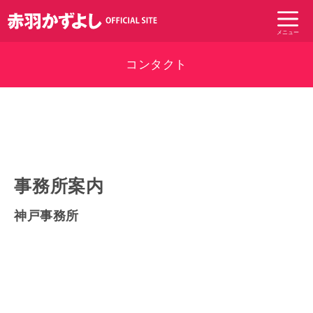
コ
ン
メニュー
テ
ン
コンタクト
ツ
へ
ス
キ
ッ
プ
事務所案内
神戸事務所