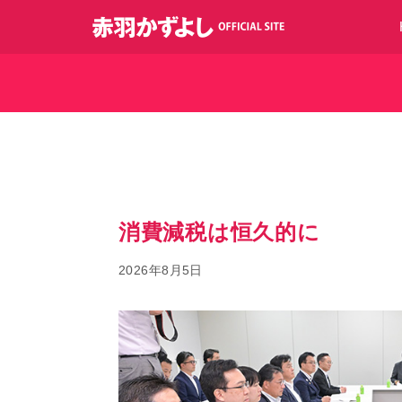
コ
ン
テ
ン
ツ
へ
ス
キ
ッ
プ
消費減税は恒久的に
2026年8月5日