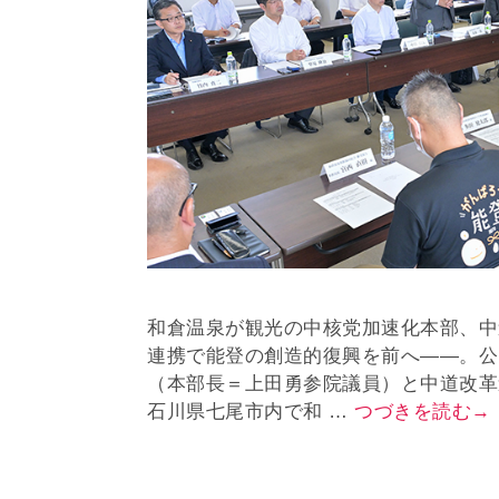
和倉温泉が観光の中核党加速化本部、中
連携で能登の創造的復興を前へ――。公
（本部長＝上田勇参院議員）と中道改革
石川県七尾市内で和 …
つづきを読む→