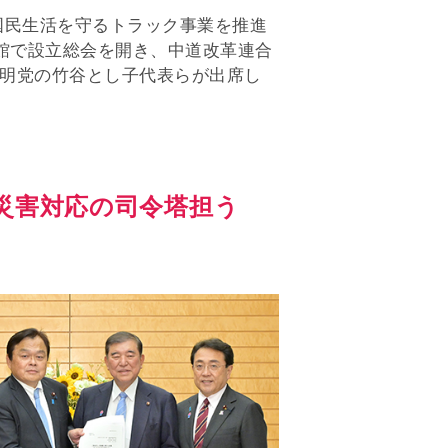
国民生活を守るトラック事業を推進
会館で設立総会を開き、中道改革連合
明党の竹谷とし子代表らが出席し
 災害対応の司令塔担う