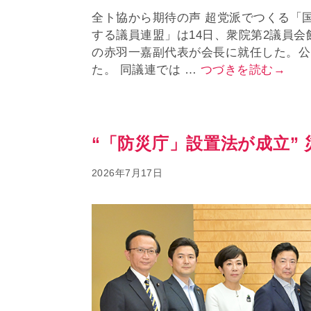
全ト協から期待の声 超党派でつくる「
する議員連盟」は14日、衆院第2議員
の赤羽一嘉副代表が会長に就任した。公
た。 同議連では …
つづきを読む→
“「防災庁」設置法が成立”
2026年7月17日