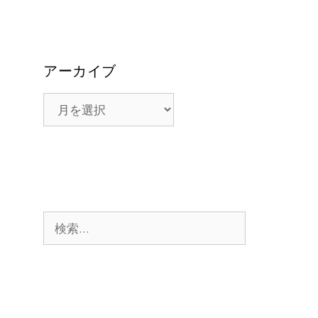
アーカイブ
ア
ー
カ
イ
ブ
検
索: