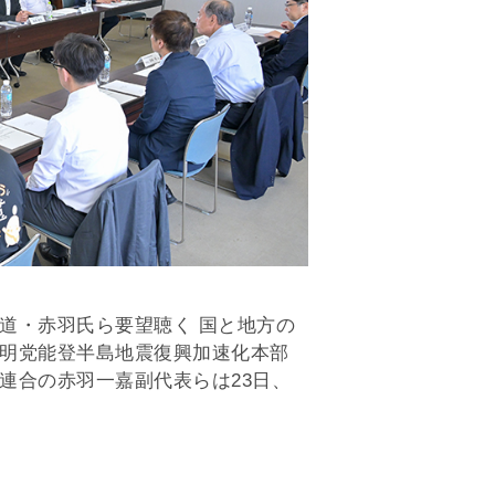
道・赤羽氏ら要望聴く 国と地方の
明党能登半島地震復興加速化本部
連合の赤羽一嘉副代表らは23日、