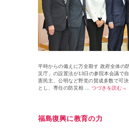
平時からの備えに万全期す 政府全体の
災庁」の設置法が13日の参院本会議で
憲民主、公明など野党の賛成多数で可決
とし、専任の防災相 …
つづきを読む→
福島復興に教育の力