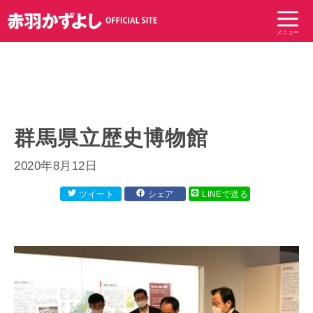
コ
ン
メニュー
テ
ン
ツ
へ
ス
キ
群馬県立歴史博物館
ッ
プ
2020年8月12日
ツイート
シェア
LINEで送る