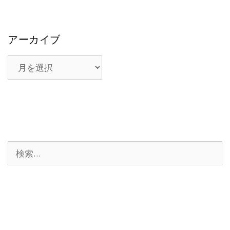
アーカイブ
ア
ー
カ
イ
ブ
検
索: