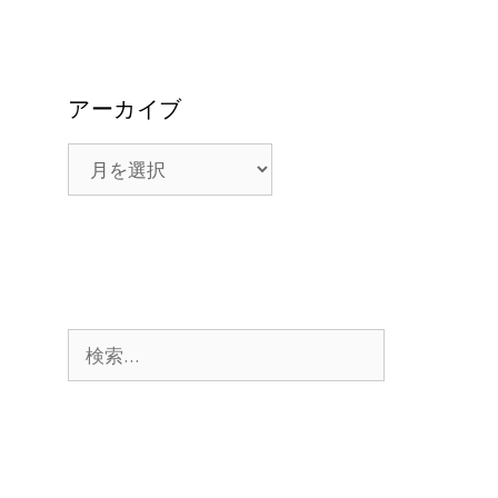
アーカイブ
ア
ー
カ
イ
ブ
検
索: