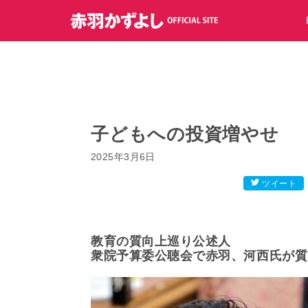
コ
ン
テ
ン
ツ
へ
ス
キ
子どもへの投資増やせ
ッ
2025年3月6日
プ
ツイート
教育の質向上巡り公述人
衆院予算委公聴会で赤羽、河西氏が質