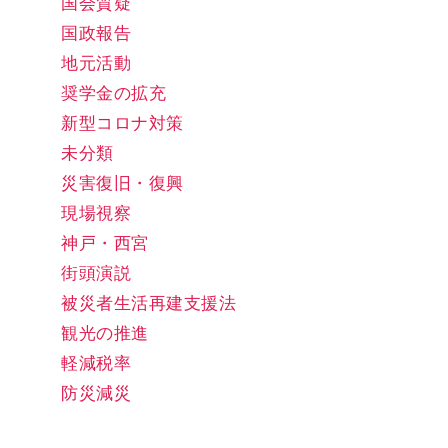
国会質疑
国政報告
地元活動
奨学金の拡充
新型コロナ対策
未分類
災害復旧・復興
現場視察
神戸・西宮
街頭演説
被災者生活再建支援法
観光の推進
軽減税率
防災減災