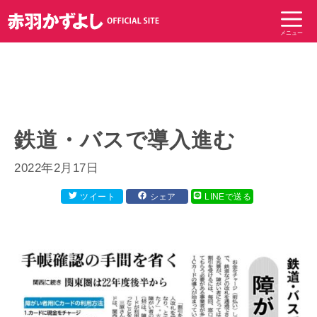
コ
ン
メニュー
テ
ン
ツ
へ
ス
キ
鉄道・バスで導入進む
ッ
プ
2022年2月17日
ツイート
シェア
LINEで送る