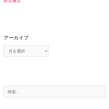
防災減災
アーカイブ
ア
ー
カ
イ
ブ
検
索: