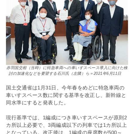
赤羽国交相（当時）に特急車両への車いすスペース導入に向けた検
討の加速化などを要望する石川氏（左隣）ら＝2021年6月11日
国土交通省は1月31日、今年春をめどに特急車両の
車いすスペース数に関する基準を改正し、新幹線と
同水準にすると発表した。
現行基準では、1編成につき車いすスペースが原則2
カ所以上必要で、3両編成以下の列車では1カ所以上
となっている。改正後は、1編成の座席数が500～