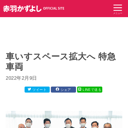
コ
ン
メニュー
テ
ン
ツ
へ
ス
キ
車いすスペース拡大へ 特急
ッ
車両
プ
2022年2月9日
ツイート
シェア
LINEで送る