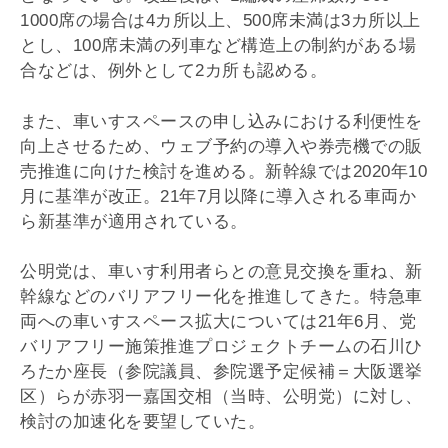
1000席の場合は4カ所以上、500席未満は3カ所以上
とし、100席未満の列車など構造上の制約がある場
合などは、例外として2カ所も認める。
また、車いすスペースの申し込みにおける利便性を
向上させるため、ウェブ予約の導入や券売機での販
売推進に向けた検討を進める。新幹線では2020年10
月に基準が改正。21年7月以降に導入される車両か
ら新基準が適用されている。
公明党は、車いす利用者らとの意見交換を重ね、新
幹線などのバリアフリー化を推進してきた。特急車
両への車いすスペース拡大については21年6月、党
バリアフリー施策推進プロジェクトチームの石川ひ
ろたか座長（参院議員、参院選予定候補＝大阪選挙
区）らが赤羽一嘉国交相（当時、公明党）に対し、
検討の加速化を要望していた。