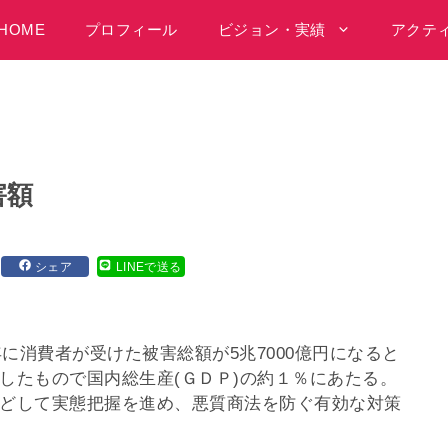
HOME
プロフィール
ビジョン・実績
アクテ
害額
シェア
LINEで送る
年に消費者が受けた被害総額が5兆7000億円になると
したもので国内総生産(ＧＤＰ)の約１％にあたる。
どして実態把握を進め、悪質商法を防ぐ有効な対策