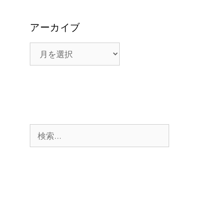
アーカイブ
ア
ー
カ
イ
ブ
検
索: