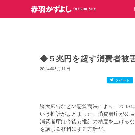
コ
ン
テ
ン
ツ
へ
ス
キ
◆５兆円を超す消費者被
ッ
2014年3月11日
プ
ツイート
誇大広告などの悪質商法により、2013
いう推計がまとまった。消費者庁が公表
消費者庁は今後も推計の精度を上げるな
を講じる材料にする方針だ。