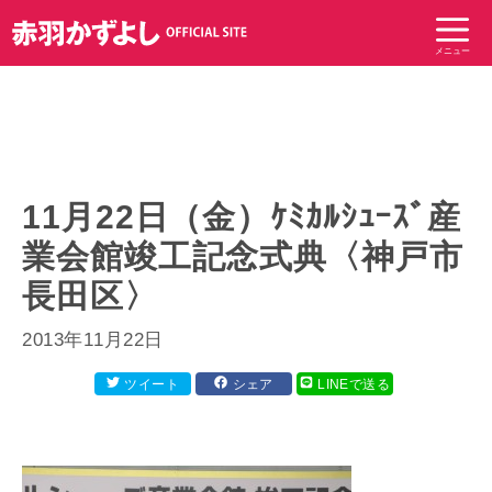
コ
ン
メニュー
テ
ン
ツ
へ
ス
キ
11月22日（金）ｹﾐｶﾙｼｭｰｽﾞ産
ッ
業会館竣工記念式典〈神戸市
プ
長田区〉
2013年11月22日
ツイート
シェア
LINEで送る