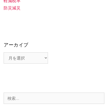
軽減税率
防災減災
アーカイブ
ア
ー
カ
イ
ブ
検
索: