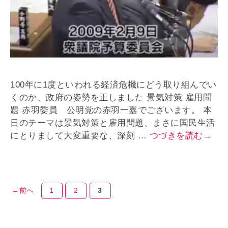
100年に1度といわれる経済危機にどう取り組んでい
くのか、政府の姿勢を正しました 景気対策 雇用問
題 赤羽委員 公明党の赤羽一嘉でございます。 本
日のテーマは景気対策と雇用問題、まさに国民生活
にとりまして大変重要な、深刻 …
つづきを読む→
←
前へ
1
2
3
ペ
ペ
ペ
ー
ー
ー
ジ
ジ
ジ