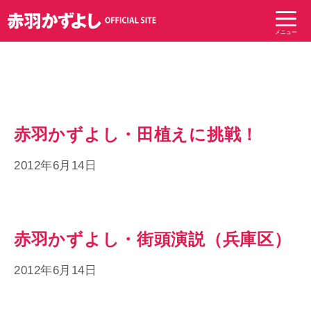
コ
ン
メニュー
テ
ン
ツ
へ
ス
キ
赤羽かずよし・田植えに挑戦！
ッ
プ
2012年6月14日
赤羽かずよし・街頭演説（兵庫区）
2012年6月14日