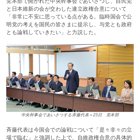
党本部で開かれた中央幹事会であいさつし、自民党
と日本維新の会が交わした連立政権合意について
「非常に不安に思っている点がある。臨時国会で公
明党の考えを国民の皆さまに提示し、与党とも政府
とも論戦していきたい」と力説した。
中央幹事会であいさつする斉藤代表＝23日 党本部
斉藤代表は今国会での論戦について「是々非々の立
場で臨む」と強調した上で、自維政権合意の具体的