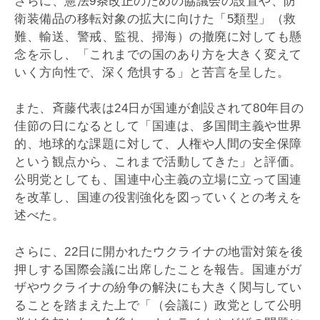
さらに、憲法9条改正のための協議会の設置や、防
衛装備品の移転対象の拡大に向けた「5類型」（救
難、輸送、警戒、監視、掃海）の撤廃に対しても懸
念を示し、「これまでの国のあり方を大きく変えて
いく方向性で、深く危惧する」と苦言を呈した。
また、斉藤代表は24日が国連が創設されて80年目の
佳節の日になるとして「国連は、多国間主義や世界
的、地球的な課題に対して、人権や人間の安全保障
という観点から、これまで活動してきた」と評価。
公明党としても、国連中心主義の立場に立って国連
を改革し、国連の役割強化を図っていくとの考えを
述べた。
さらに、22日に開かれたウクライナの地雷対策を後
押しする国際会議に出席したことを報告。国連がガ
ザやウクライナの紛争の解決にも大きく関与してい
ることを踏まえた上で「（会議に）政党として公明