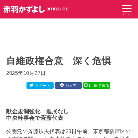
コ
ン
メニュー
テ
ン
ツ
へ
ス
キ
自維政権合意 深く危惧
ッ
プ
2025年10月27日
ツイート
シェア
LINEで送る
献金規制強化 進展なし
中央幹事会で斉藤代表
公明党の斉藤鉄夫代表は23日午前、東京都新宿区の