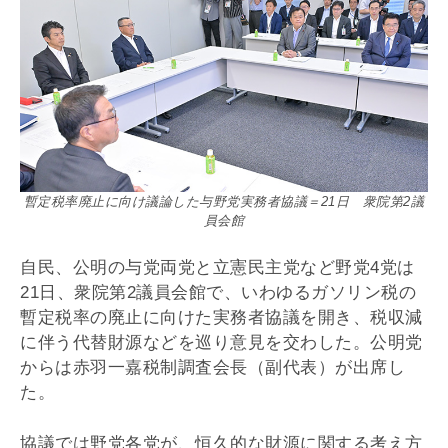
暫定税率廃止に向け議論した与野党実務者協議＝21日 衆院第2議
員会館
自民、公明の与党両党と立憲民主党など野党4党は
21日、衆院第2議員会館で、いわゆるガソリン税の
暫定税率の廃止に向けた実務者協議を開き、税収減
に伴う代替財源などを巡り意見を交わした。公明党
からは赤羽一嘉税制調査会長（副代表）が出席し
た。
協議では野党各党が、恒久的な財源に関する考え方