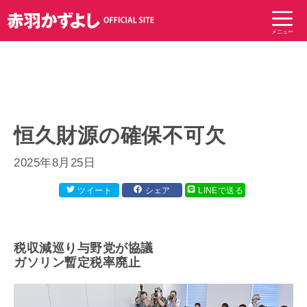
コ
ン
メニュー
テ
ン
ツ
へ
ス
キ
恒久財源の確保不可欠
ッ
プ
2025年8月25日
ツイート
シェア
LINEで送る
税収減巡り与野党が協議
ガソリン暫定税率廃止