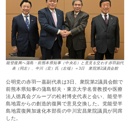
能登復興へ蒲島・前熊本県知事（中央右）と意見を交わす赤羽副代
表（同左）、中川（宏）氏（左端）＝3日 衆院第2議員会館
公明党の赤羽一嘉副代表は3日、衆院第2議員会館で
前熊本県知事の蒲島郁夫・東京大学名誉教授や医療
法人徳真会グループの松村博史代表と会い、能登半
島地震からの創造的復興で意見交換した。党能登半
島地震復興加速化本部長の中川宏昌衆院議員が同席
した。