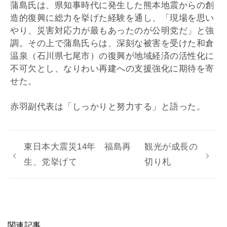
蒲島氏は、県知事時代に発生した熊本地震からの創
造的復興に総力を挙げた経験を通し、「現場を思い
やり、災害対応力が最もあったのが公明党だ」と強
調。その上で蒲島氏らは、深刻な被害を受けた和倉
温泉（石川県七尾市）の復興が地域経済の活性化に
不可欠とし、なりわい再建への支援強化に期待を寄
せた。
赤羽副代表は「しっかりと努力する」と語った。
東日本大震災14年 福島再
観光が成長の
生、党挙げて
切り札
関連記事