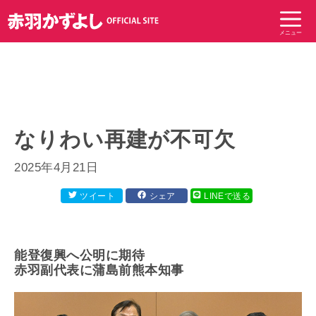
コ
ン
メニュー
テ
ン
ツ
へ
ス
キ
なりわい再建が不可欠
ッ
プ
2025年4月21日
ツイート
シェア
LINEで送る
能登復興へ公明に期待
赤羽副代表に蒲島前熊本知事