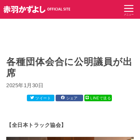
コ
ン
メニュー
テ
ン
ツ
へ
ス
キ
各種団体会合に公明議員が出
ッ
席
プ
2025年1月30日
ツイート
シェア
LINEで送る
【全日本トラック協会】