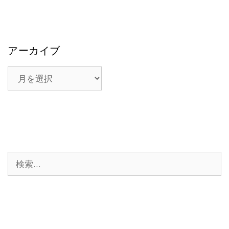
アーカイブ
ア
ー
カ
イ
ブ
検
索: