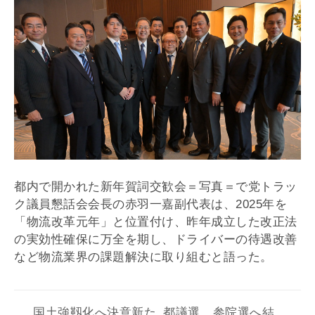
都内で開かれた新年賀詞交歓会＝写真＝で党トラッ
ク議員懇話会会長の赤羽一嘉副代表は、2025年を
「物流改革元年」と位置付け、昨年成立した改正法
の実効性確保に万全を期し、ドライバーの待遇改善
など物流業界の課題解決に取り組むと語った。
国土強靱化へ決意新た
都議選、参院選へ結