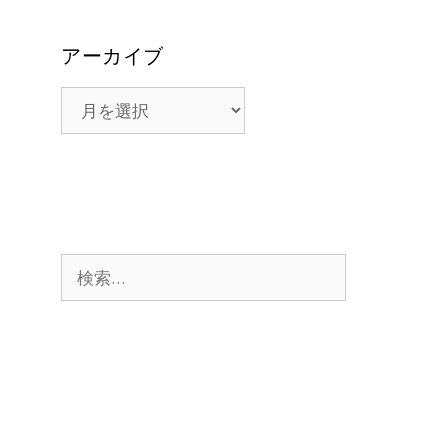
アーカイブ
ア
ー
カ
イ
ブ
検
索: