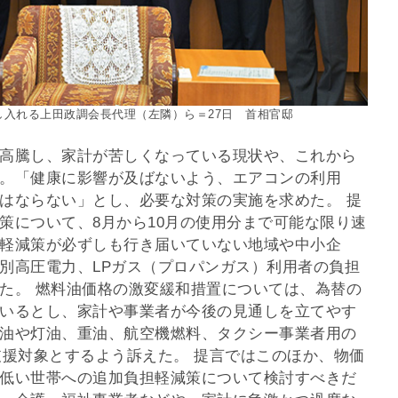
し入れる上田政調会長代理（左隣）ら＝27日 首相官邸
高騰し、家計が苦しくなっている現状や、これから
。「健康に影響が及ばないよう、エアコンの利用
はならない」とし、必要な対策の実施を求めた。 提
策について、8月から10月の使用分まで可能な限り速
軽減策が必ずしも行き届いていない地域や中小企
別高圧電力、LPガス（プロパンガス）利用者の負担
た。 燃料油価格の激変緩和措置については、為替の
いるとし、家計や事業者が今後の見通しを立てやす
油や灯油、重油、航空機燃料、タクシー事業者用の
支援対象とするよう訴えた。 提言ではこのほか、物価
低い世帯への追加負担軽減策について検討すべきだ