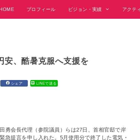
HOME
プロフィール
ビジョン・実績
アクテ
 円安、酷暑克服へ支援を
シェア
LINEで送る
田勇会長代理（参院議員）らは27日、首相官邸で岸
緊急提言を申し入れた。5月使用分で終了した電気・