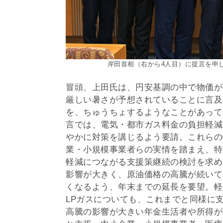
岸田首相（右から4人目）に提言を申
冒頭、上田氏は、円安基調の中で物価が
厳しい暑さが予想されていることに言及
を、ちゅうちょするようなことがあって
言では、電気・都市ガス料金の負担軽減
やかに対策を講じるよう要請。これらの
業・小規模事業者らの実情を踏まえ、特
軽減につながる支援策継続の検討を求め
影響が大きく、原油価格の高騰が続いて
くなるよう、年末までの延長を要望。軽
LPガスについても、これまでと同様に
高騰の影響が大きい年金生活者や所得が