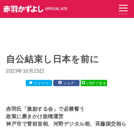
コ
ン
メニュー
テ
ン
ツ
へ
ス
キ
自公結束し日本を前に
ッ
プ
2023年10月15日
ツイート
シェア
LINEで送る
赤羽氏「激励する会」で必勝誓う
政策に磨きかけ政権運営
神戸市で菅前首相、河野デジタル相、斉藤国交相ら