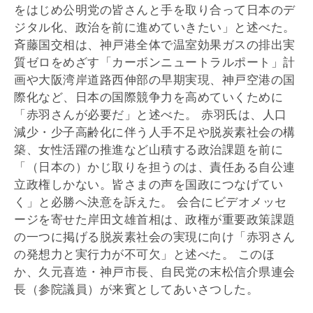
をはじめ公明党の皆さんと手を取り合って日本のデ
ジタル化、政治を前に進めていきたい」と述べた。
斉藤国交相は、神戸港全体で温室効果ガスの排出実
質ゼロをめざす「カーボンニュートラルポート」計
画や大阪湾岸道路西伸部の早期実現、神戸空港の国
際化など、日本の国際競争力を高めていくために
「赤羽さんが必要だ」と述べた。 赤羽氏は、人口
減少・少子高齢化に伴う人手不足や脱炭素社会の構
築、女性活躍の推進など山積する政治課題を前に
「（日本の）かじ取りを担うのは、責任ある自公連
立政権しかない。皆さまの声を国政につなげてい
く」と必勝へ決意を訴えた。 会合にビデオメッセ
ージを寄せた岸田文雄首相は、政権が重要政策課題
の一つに掲げる脱炭素社会の実現に向け「赤羽さん
の発想力と実行力が不可欠」と述べた。 このほ
か、久元喜造・神戸市長、自民党の末松信介県連会
長（参院議員）が来賓としてあいさつした。