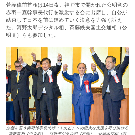
菅義偉前首相は14日夜、神戸市で開かれた公明党の
赤羽一嘉幹事長代行を激励する会に出席し、自公が
結束して日本を前に進めていく決意を力強く訴え
た。河野太郎デジタル相、斉藤鉄夫国土交通相（公
明党）らも参加した。
必勝を誓う赤羽幹事長代行（中央左）への絶大な支援を呼び掛ける
菅前首相（中央右）、河野デジタル相（左端）、斉藤国交相（右