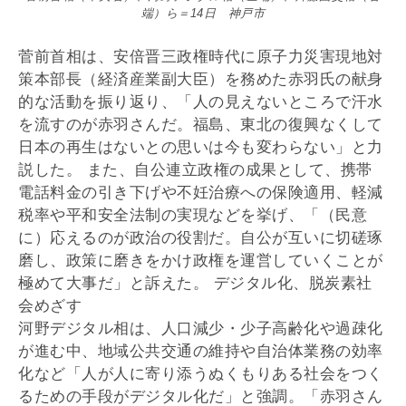
端）ら＝14日 神戸市
菅前首相は、安倍晋三政権時代に原子力災害現地対
策本部長（経済産業副大臣）を務めた赤羽氏の献身
的な活動を振り返り、「人の見えないところで汗水
を流すのが赤羽さんだ。福島、東北の復興なくして
日本の再生はないとの思いは今も変わらない」と力
説した。 また、自公連立政権の成果として、携帯
電話料金の引き下げや不妊治療への保険適用、軽減
税率や平和安全法制の実現などを挙げ、「（民意
に）応えるのが政治の役割だ。自公が互いに切磋琢
磨し、政策に磨きをかけ政権を運営していくことが
極めて大事だ」と訴えた。 デジタル化、脱炭素社
会めざす
河野デジタル相は、人口減少・少子高齢化や過疎化
が進む中、地域公共交通の維持や自治体業務の効率
化など「人が人に寄り添うぬくもりある社会をつく
るための手段がデジタル化だ」と強調。「赤羽さん