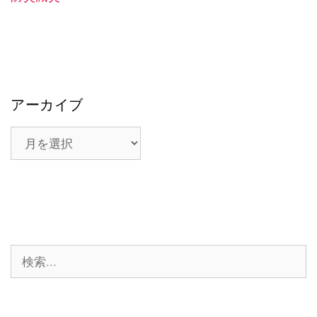
アーカイブ
ア
ー
カ
イ
ブ
検
索: