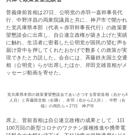
菅義偉前首相は27日、公明党の赤羽一嘉幹事長代
行、中野洋昌の両衆院議員と共に、神戸市で開かれ
た党兵庫県本部（代表＝赤羽幹事長代行）の政策要
望懇談会に出席し、自公連立政権が築き上げた実績
に触れ、生活者に密着した公明党が国民の望む声を
届け背中を押してくれたおかげで数多くの政策が実
現できたと力説した。会合には、斉藤鉄夫国土交通
相（公明党）らが出席したほか、岸田文雄首相がメ
ッセージ動画を寄せた。
党兵庫県本部の政策要望懇談会であいさつする菅前首相（右から4
人目）と斉藤国交相（右隣）、赤羽（右から2人目）、中野（右
端）の両氏ら＝27日 神戸市
席上、菅前首相は自公連立政権の成果として、1日
100万回の新型コロナのワクチン接種推進や携帯電