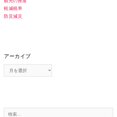
観光の推進
軽減税率
防災減災
アーカイブ
ア
ー
カ
イ
ブ
検