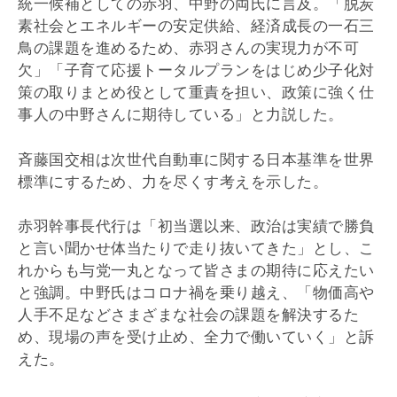
統一候補としての赤羽、中野の両氏に言及。「脱炭
素社会とエネルギーの安定供給、経済成長の一石三
鳥の課題を進めるため、赤羽さんの実現力が不可
欠」「子育て応援トータルプランをはじめ少子化対
策の取りまとめ役として重責を担い、政策に強く仕
事人の中野さんに期待している」と力説した。
斉藤国交相は次世代自動車に関する日本基準を世界
標準にするため、力を尽くす考えを示した。
赤羽幹事長代行は「初当選以来、政治は実績で勝負
と言い聞かせ体当たりで走り抜いてきた」とし、こ
れからも与党一丸となって皆さまの期待に応えたい
と強調。中野氏はコロナ禍を乗り越え、「物価高や
人手不足などさまざまな社会の課題を解決するた
め、現場の声を受け止め、全力で働いていく」と訴
えた。