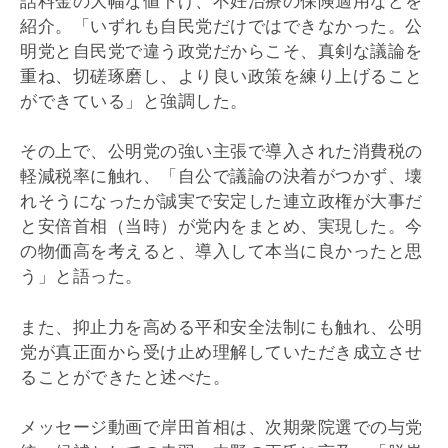
話料金の大幅な値下げ、不妊治療の保険適用などを
紹介。「いずれも自民党だけではできなかった。公
明党と自民党で違う政党だからこそ、真剣な議論を
重ね、切磋琢磨し、より良い政策を練り上げること
ができている」と強調した。
その上で、公明党の強い主張で導入された消費税の
軽減税率に触れ、「自公で議論の決着がつかず、壊
れそうになったが誠実で安定した連立政権が大事だ
と安倍首相（当時）が党内をまとめ、実現した。今
の物価高を考えると、導入して本当に良かったと思
う」と語った。
また、抑止力を高める平和安全法制にも触れ、公明
党が真正面から受け止め理解していただき成立させ
ることができたと述べた。
メッセージ動画で岸田首相は、次期衆院選での与党