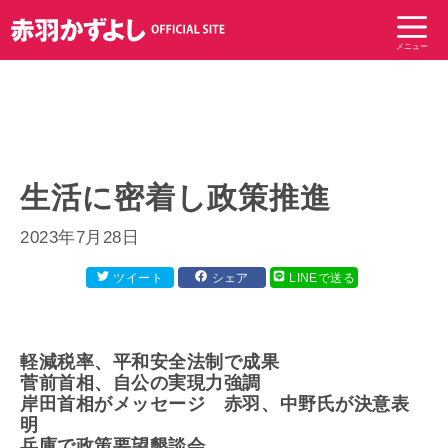
コ
ン
メニュー
テ
ン
ツ
へ
ス
キ
生活に密着し政策推進
ッ
プ
2023年7月28日
ツイート
シェア
LINEで送る
軽減税率、平和安全法制で成果
菅前首相、自公の実現力強調
岸田首相がメッセージ 赤羽、中野氏が決意表
明
兵庫で政策要望懇談会