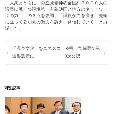
「大衆とともに」の立党精神②全国約３０００人の
議員に脈打つ現場第一主義③国と地方のネットワー
クの力――の３点を強調。「議員が力を磨き、先頭
に立って公明党の魅力を訴え、発信していく」と力
説した。
「温泉文化」をユネスコ
公明、衆院選で第
無形遺産に
3次公認
関連記事