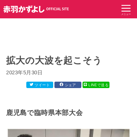
コ
ン
メニュー
テ
ン
ツ
へ
ス
キ
拡大の大波を起こそう
ッ
プ
2023年5月30日
ツイート
シェア
LINEで送る
鹿児島で臨時県本部大会