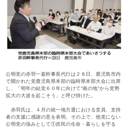
公明党の赤羽一嘉幹事長代行は２８日、鹿児島市内
で開かれた党鹿児島県本部の臨時県本部大会に出席
し、「明年の結党６０年に向けて“南の地”から党勢
拡大の大波を起こそう」と呼び掛けた。
赤羽氏は、４月の統一地方選における党員、支持
者の支援に感謝の意を表明。その上で、他党にない
公明党の強みとして①庶民の生命・暮らしを守る