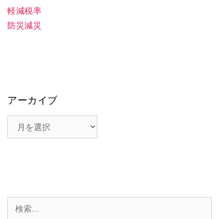
軽減税率
防災減災
アーカイブ
ア
ー
カ
イ
ブ
検
索: