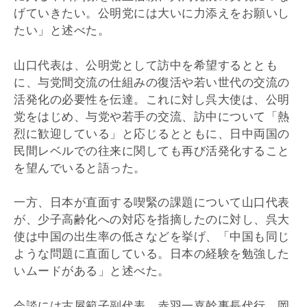
げていきたい。公明党には大いに力添えをお願いし
たい」と述べた。
山口代表は、公明党として訪中を希望するととも
に、与党間交流の仕組みの復活や若い世代の交流の
活発化の必要性を伝達。これに対し呉大使は、公明
党をはじめ、与党や若手の交流、訪中について「熱
烈に歓迎している」と応じるとともに、日中両国の
民間レベルでの往来に関しても再び活発化すること
を望んでいると語った。
一方、日本が直面する喫緊の課題について山口代表
が、少子高齢化への対応を指摘したのに対し、呉大
使は中国の出生率の低さなどを挙げ、「中国も同じ
ような問題に直面している。日本の経験を勉強した
いムードがある」と述べた。
会談には古屋範子副代表、赤羽一嘉幹事長代行、岡