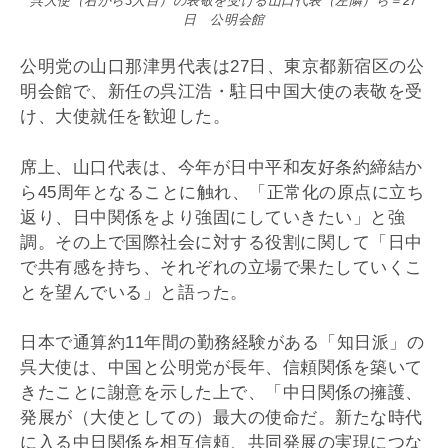
呉大使（右から3人目）の表敬を受ける山口代表（左隣）ら＝27
日 公明会館
公明党の山口那津男代表は27日、東京都新宿区の公
明会館で、新任の呉江浩・駐日中国大使の表敬を受
け、大使就任を歓迎した。
席上、山口代表は、今年が日中平和友好条約締結か
ら45周年となることに触れ、「正常化の原点に立ち
返り、日中関係をより強固にしていきたい」と強
調。その上で国際社会に対する役割に関して「日中
で共有感を持ち、それぞれの立場で果たしていくこ
とを望んでいる」と語った。
日本で通算約11年間の勤務経験がある「知日派」の
呉大使は、中国と公明党が長年、信頼関係を築いて
きたことに謝意を示した上で、「中日関係の擁護、
発展が（大使としての）最大の使命だ。新たな時代
に入る中日関係を相互信頼、共同発展の実現につな