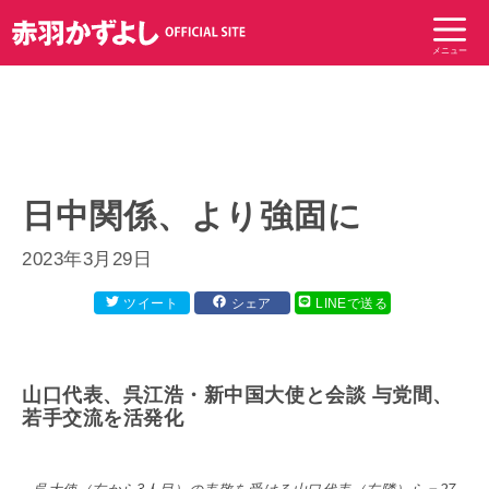
コ
ン
メニュー
テ
ン
ツ
へ
ス
キ
日中関係、より強固に
ッ
プ
2023年3月29日
ツイート
シェア
LINEで送る
山口代表、呉江浩・新中国大使と会談 与党間、
若手交流を活発化