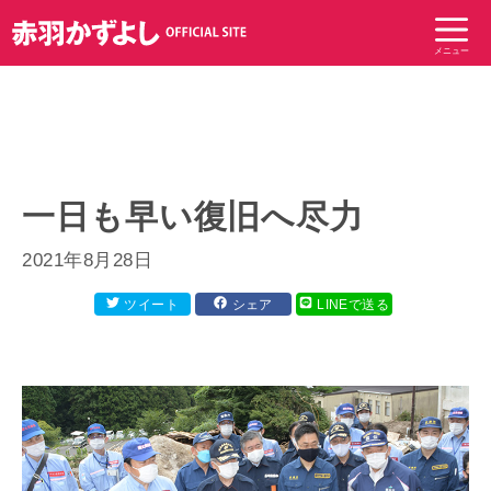
コ
ン
メニュー
テ
ン
ツ
へ
ス
キ
一日も早い復旧へ尽力
ッ
プ
2021年8月28日
ツイート
シェア
LINEで送る