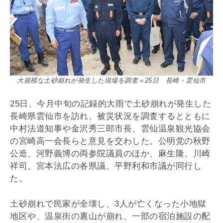
大規模な土砂崩れが発生した現場を調査＝25日 長崎・雲仙市
25日、今月中旬の記録的大雨で土砂崩れが発生した
長崎県雲仙市を訪れ、被災状況を調査するとともに
中村法道知事や金沢秀三郎市長、雲仙温泉観光協会
の宮崎高一会長らと意見を交わした。公明党の秋野
公造、河野義博の両参院議員のほか、麻生隆、川崎
祥司、宮本法広の各県議、平野利和市議が同行し
た。
土砂崩れで民家が全壊し、3人が亡くなった小地獄
地区や、温泉街の裏山が崩れ、一部の宿泊施設の配