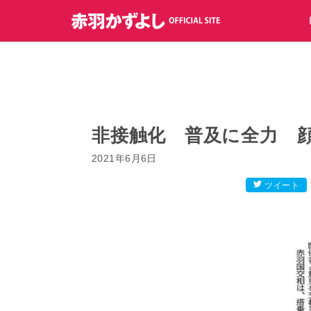
コ
ン
テ
ン
ツ
へ
ス
キ
非接触化 普及に全力 
ッ
2021年6月6日
プ
ツイート