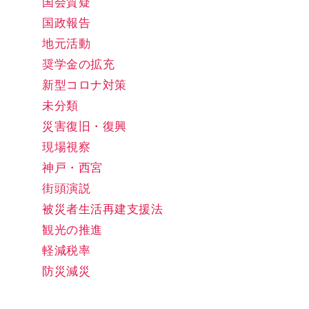
国会質疑
国政報告
地元活動
奨学金の拡充
新型コロナ対策
未分類
災害復旧・復興
現場視察
神戸・西宮
街頭演説
被災者生活再建支援法
観光の推進
軽減税率
防災減災