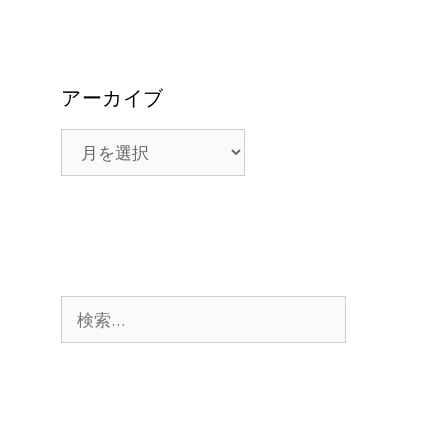
アーカイブ
ア
ー
カ
イ
ブ
検
索: