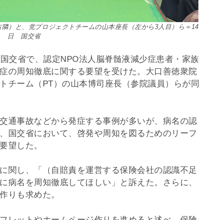
隣）と、党プロジェクトチームの山本座長（左から3人目）ら＝14
日 国交省
、国交省で、認定NPO法人脳脊髄液減少症患者・家族
症の周知徹底に関する要望を受けた。大口善徳衆院
トチーム（PT）の山本博司座長（参院議員）らが同
交通事故などから発症する事例が多いが、病名の認
、国交省において、啓発や周知を図るためのリーフ
要望した。
に関し、「（自賠責を運営する保険会社の認識不足
に病名を周知徹底してほしい」と訴えた。さらに、
作りも求めた。
フレットやホームページ作りを進めると述べ、保険