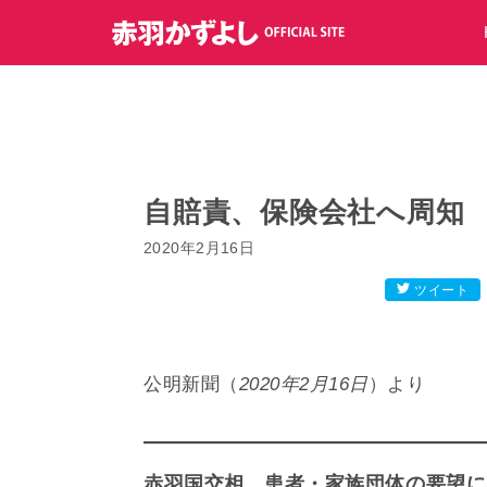
コ
ン
テ
ン
ツ
へ
ス
キ
自賠責、保険会社へ周知
ッ
2020年2月16日
プ
ツイート
公明新聞（
2020年2月16日
）より
赤羽国交相 患者・家族団体の要望