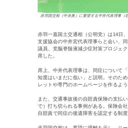
赤羽国交相（中央奥）に要望する中井代表理事（右
赤羽一嘉国土交通相（公明党）は14日
支援協会の中井宏代表理事らと会い、同
議員、党脳脊髄液減少症対策プロジェク
席した。
席上、中井代表理事は、同症について「
知度はいまだに低い」と説明。そのため
レットや専門のホームページを作るよう
また、交通事故後の自賠責保険の支払い
で）打ち切られる事例がある。保険会社
自賠責で同症の後遺障害を認定する制度
赤羽国交相は、要望に理解を示し、リー