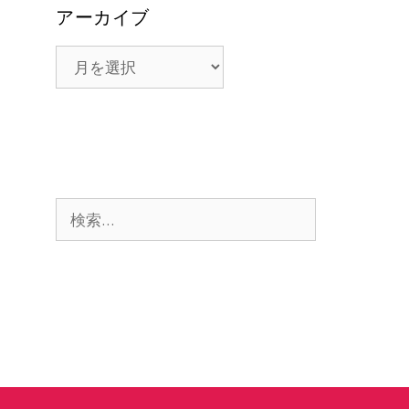
アーカイブ
ア
ー
カ
イ
ブ
検
索: