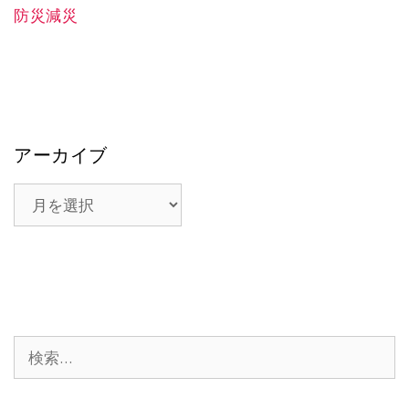
防災減災
アーカイブ
ア
ー
カ
イ
ブ
検
索: