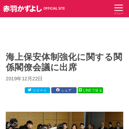
コ
ン
メニュー
テ
ン
ツ
へ
ス
キ
海上保安体制強化に関する関
ッ
係閣僚会議に出席
プ
2019年12月22日
ツイート
シェア
LINEで送る