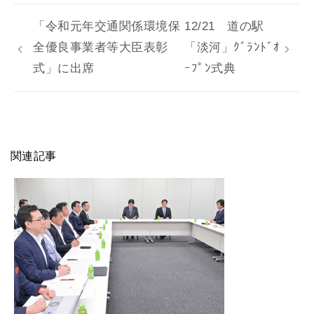
「令和元年交通関係環境保
12/21 道の駅
全優良事業者等大臣表彰
「淡河」ｸﾞﾗﾝﾄﾞｵ
式」に出席
ｰﾌﾟﾝ式典
関連記事