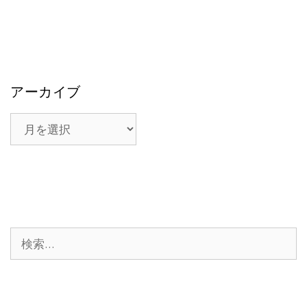
アーカイブ
ア
ー
カ
イ
ブ
検
索: