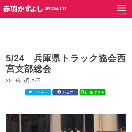
コ
ン
メニュー
テ
ン
ツ
へ
ス
キ
5/24 兵庫県トラック協会西
ッ
宮支部総会
プ
2019年5月25日
ツイート
シェア
LINEで送る