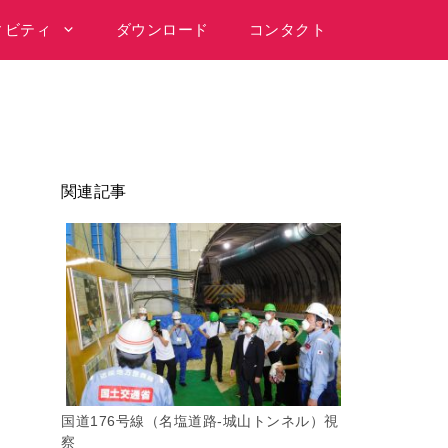
ィビティ
ダウンロード
コンタクト
関連記事
国道176号線（名塩道路-城山トンネル）視
察