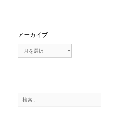
アーカイブ
ア
ー
カ
イ
ブ
検
索: