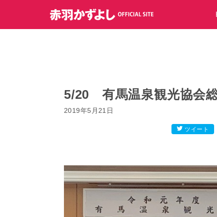
コ
ン
テ
ン
ツ
へ
ス
キ
5/20 有馬温泉観光協会
ッ
2019年5月21日
プ
ツイート