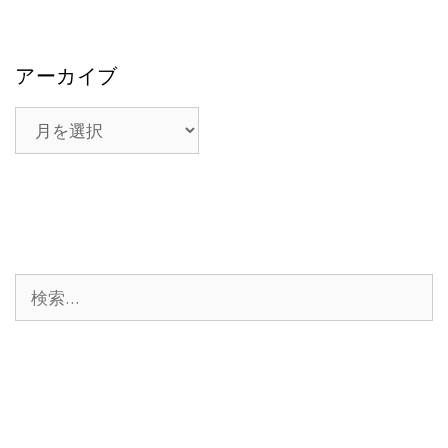
アーカイブ
ア
ー
カ
イ
ブ
検
索: