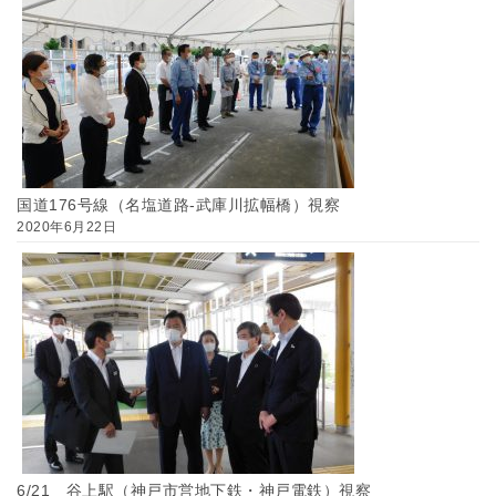
国道176号線（名塩道路-武庫川拡幅橋）視察
2020年6月22日
6/21 谷上駅（神戸市営地下鉄・神戸電鉄）視察