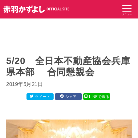
コ
ン
メニュー
テ
ン
ツ
へ
ス
キ
5/20 全日本不動産協会兵庫
ッ
県本部 合同懇親会
プ
2019年5月21日
ツイート
シェア
LINEで送る