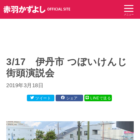
コ
ン
メニュー
テ
ン
ツ
へ
ス
キ
3/17 伊丹市 つぼいけんじ
ッ
街頭演説会
プ
2019年3月18日
ツイート
シェア
LINEで送る