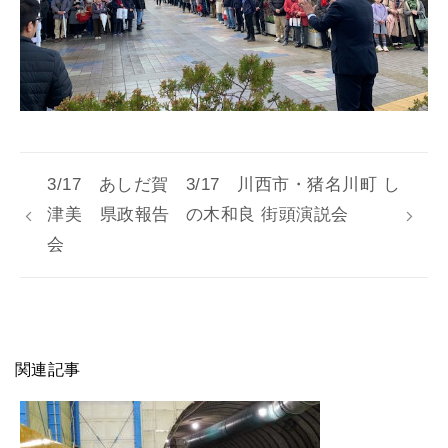
3/17 あしだ賀
3/17 川西市・猪名川町 し
津美 県政報告
の木和良 街頭演説会
会
関連記事