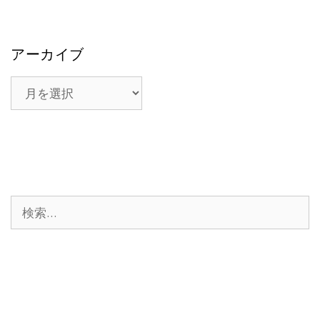
アーカイブ
ア
ー
カ
イ
ブ
検
索: