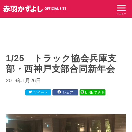
コ
ン
メニュー
テ
ン
ツ
へ
ス
キ
1/25 トラック協会兵庫支
ッ
部・西神戸支部合同新年会
プ
2019年1月26日
ツイート
シェア
LINEで送る