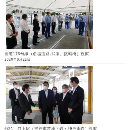
国道176号線（名塩道路-武庫川拡幅橋）視察
2020年6月22日
6/21 谷上駅（神戸市営地下鉄・神戸電鉄）視察