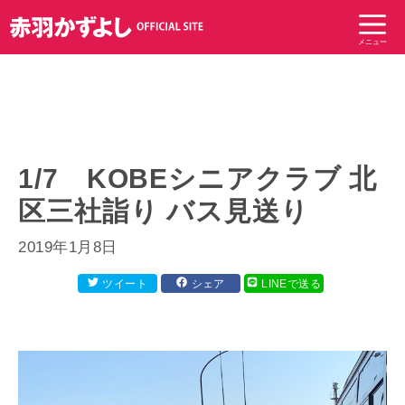
コ
ン
メニュー
テ
ン
ツ
へ
ス
キ
1/7 KOBEシニアクラブ 北
ッ
区三社詣り バス見送り
プ
2019年1月8日
ツイート
シェア
LINEで送る