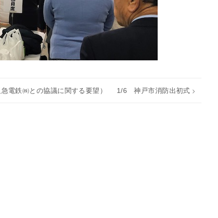
阪急電鉄㈱との協議に関する要望）
1/6 神戸市消防出初式