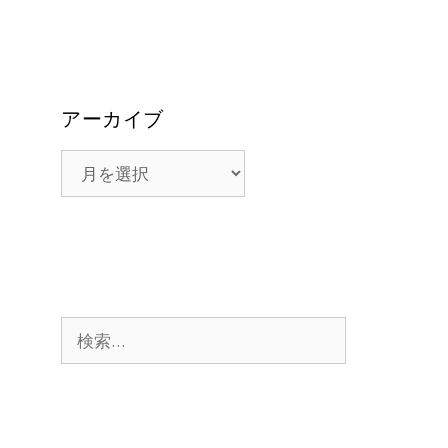
アーカイブ
ア
ー
カ
イ
ブ
検
索: