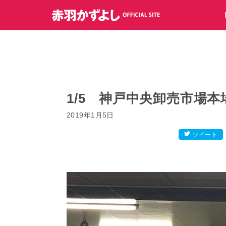
コ
ン
テ
ン
ツ
へ
ス
キ
1/5 神戸中央卸売市場
ッ
2019年1月5日
プ
ツイート