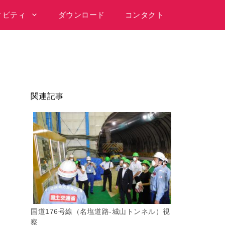
ィビティ
ダウンロード
コンタクト
関連記事
国道176号線（名塩道路-城山トンネル）視
察