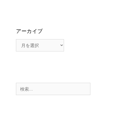
アーカイブ
ア
ー
カ
イ
ブ
検
索: