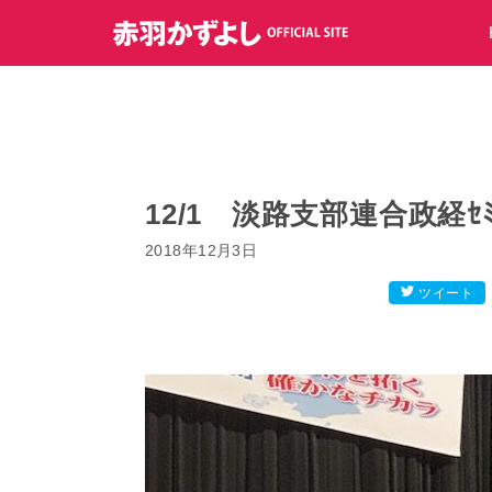
コ
ン
テ
ン
ツ
へ
ス
キ
12/1 淡路支部連合政経ｾﾐ
ッ
2018年12月3日
プ
ツイート