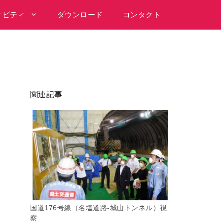
ィビティ
ダウンロード
コンタクト
関連記事
国道176号線（名塩道路-城山トンネル）視
察