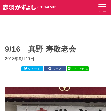
コ
ン
メニュー
テ
ン
ツ
へ
ス
キ
9/16 真野 寿敬老会
ッ
プ
2018年9月19日
ツイート
シェア
LINEで送る