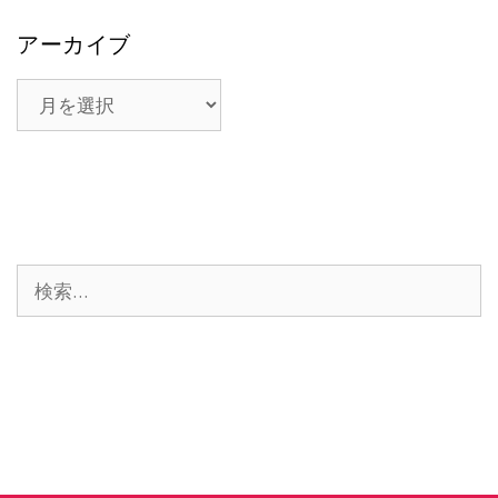
アーカイブ
ア
ー
カ
イ
ブ
検
索: