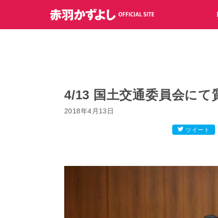
コ
ン
テ
ン
ツ
へ
ス
キ
4/13 国土交通委員会にて
ッ
2018年4月13日
プ
ツイート