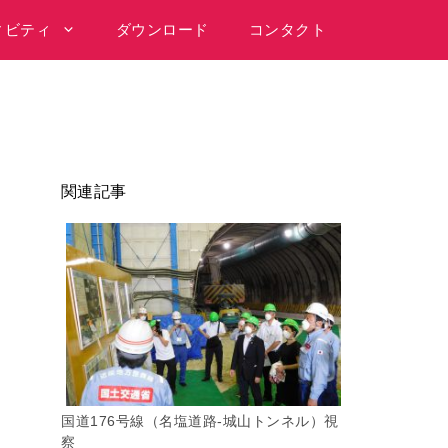
ィビティ
ダウンロード
コンタクト
関連記事
国道176号線（名塩道路-城山トンネル）視
察