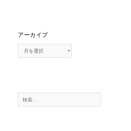
アーカイブ
ア
ー
カ
イ
ブ
検
索: