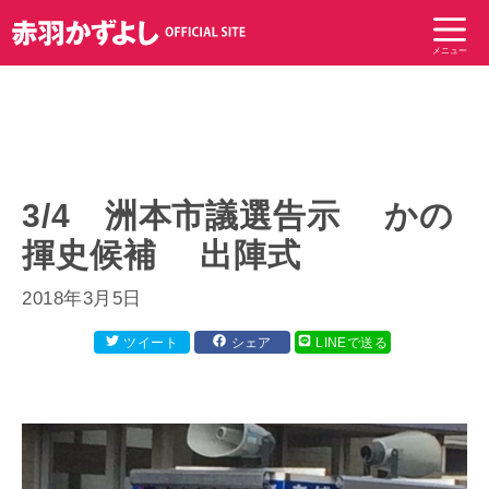
コ
ン
メニュー
テ
ン
ツ
へ
ス
キ
3/4 洲本市議選告示 かの
ッ
揮史候補 出陣式
プ
2018年3月5日
ツイート
シェア
LINEで送る