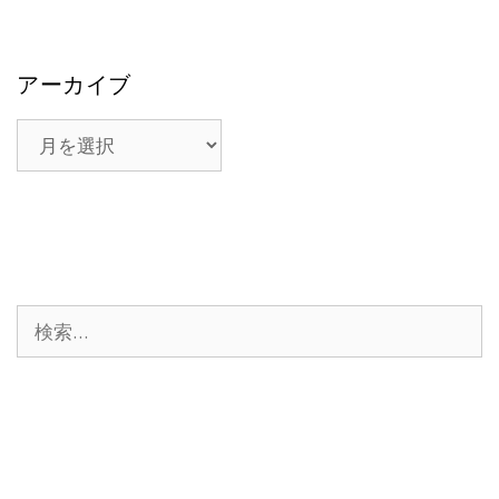
アーカイブ
ア
ー
カ
イ
ブ
検
索: