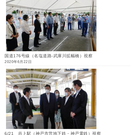
国道176号線（名塩道路-武庫川拡幅橋）視察
2020年6月22日
6/21 谷上駅（神戸市営地下鉄・神戸電鉄）視察