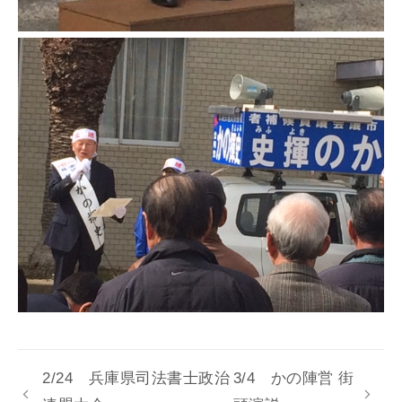
2/24 兵庫県司法書士政治
3/4 かの陣営 街