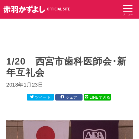
コ
ン
メニュー
テ
ン
ツ
へ
ス
キ
1/20 西宮市歯科医師会･新
ッ
年互礼会
プ
2018年1月23日
ツイート
シェア
LINEで送る