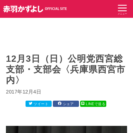
コ
ン
メニュー
テ
ン
ツ
へ
ス
キ
12月3日（日）公明党西宮総
ッ
支部・支部会〈兵庫県西宮市
プ
内〉
2017年12月4日
ツイート
シェア
LINEで送る