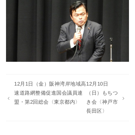
12月1日（金）阪神湾岸地域高
12月10日
速道路網整備促進国会議員連
（日）もちつ
盟・第2回総会〈東京都内〉
き会〈神戸市
長田区〉