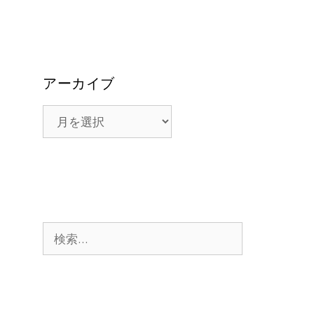
アーカイブ
ア
ー
カ
イ
ブ
検
索: