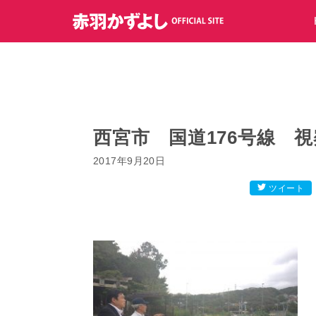
コ
ン
テ
ン
ツ
へ
ス
キ
西宮市 国道176号線 視
ッ
2017年9月20日
プ
ツイート