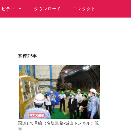
ィビティ
ダウンロード
コンタクト
関連記事
国道176号線（名塩道路-城山トンネル）視
察