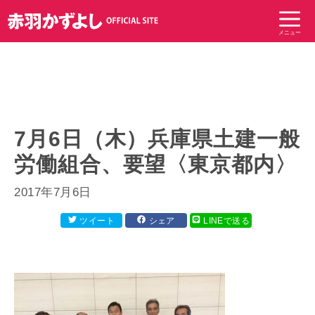
コ
ン
メニュー
テ
ン
ツ
へ
ス
キ
7月6日（木）兵庫県土建一般
ッ
労働組合、要望〈東京都内〉
プ
2017年7月6日
ツイート
シェア
LINEで送る