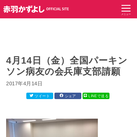
コ
ン
メニュー
テ
ン
ツ
へ
ス
キ
4月14日（金）全国パーキン
ッ
ソン病友の会兵庫支部請願
プ
2017年4月14日
ツイート
シェア
LINEで送る