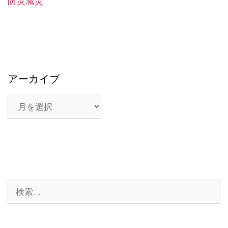
防災減災
アーカイブ
ア
ー
カ
イ
ブ
検
索: