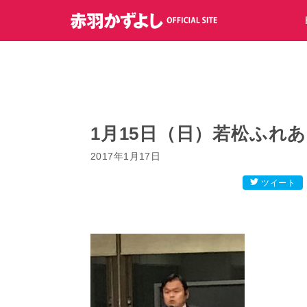
コ
ン
テ
ン
ツ
へ
ス
キ
1月15日（日）若松ふれ
ッ
2017年1月17日
プ
ツイート