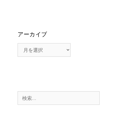
アーカイブ
ア
ー
カ
イ
ブ
検
索: