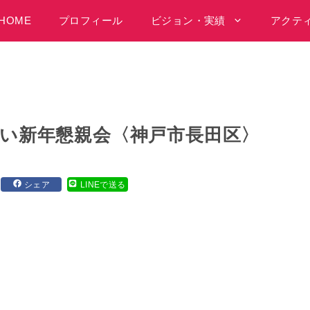
HOME
プロフィール
ビジョン・実績
アクテ
あい新年懇親会〈神戸市長田区〉
シェア
LINEで送る