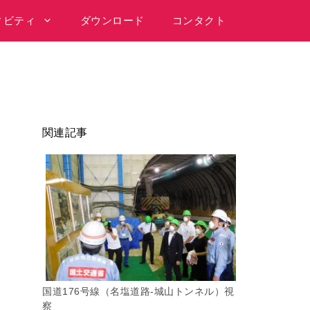
ィビティ
ダウンロード
コンタクト
関連記事
国道176号線（名塩道路-城山トンネル）視
察