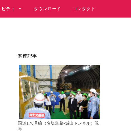
ィビティ
ダウンロード
コンタクト
関連記事
国道176号線（名塩道路-城山トンネル）視
察