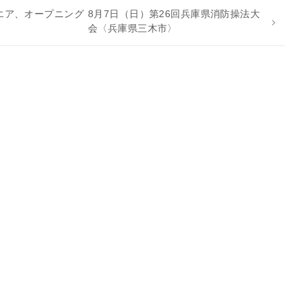
エア、オープニング
8月7日（日）第26回兵庫県消防操法大
会〈兵庫県三木市〉