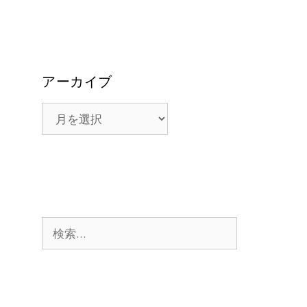
アーカイブ
ア
ー
カ
イ
ブ
検
索: