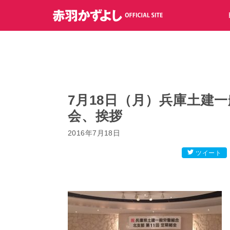
コ
ン
テ
ン
ツ
へ
ス
キ
7月18日（月）兵庫土建
ッ
会、挨拶
プ
2016年7月18日
ツイート