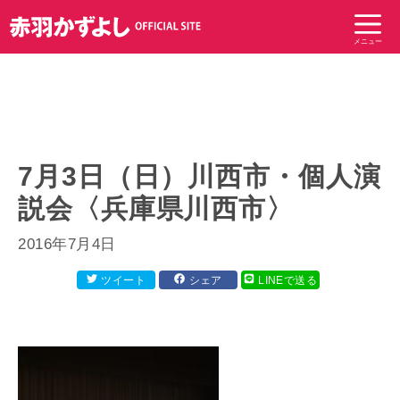
コ
ン
メニュー
テ
ン
ツ
へ
ス
キ
7月3日（日）川西市・個人演
ッ
説会〈兵庫県川西市〉
プ
2016年7月4日
ツイート
シェア
LINEで送る