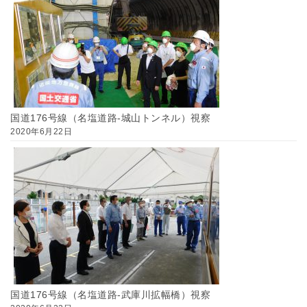
国道176号線（名塩道路-城山トンネル）視察
2020年6月22日
国道176号線（名塩道路-武庫川拡幅橋）視察