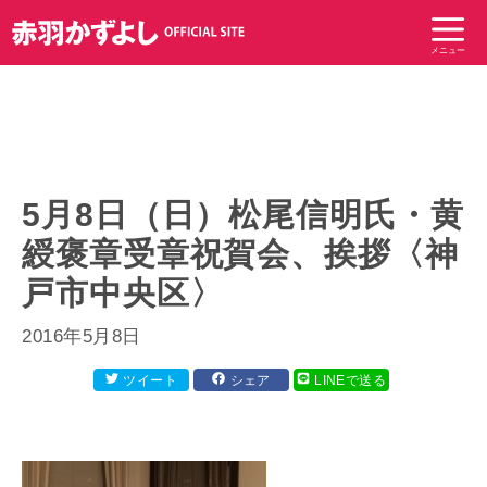
コ
ン
メニュー
テ
ン
ツ
へ
ス
キ
5月8日（日）松尾信明氏・黄
ッ
綬褒章受章祝賀会、挨拶〈神
プ
戸市中央区〉
2016年5月8日
ツイート
シェア
LINEで送る