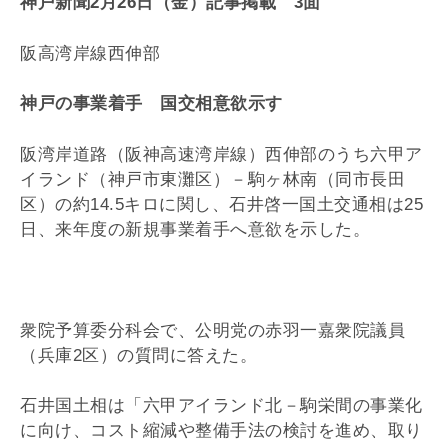
神戸新聞2月26日（金）記事掲載 3面
阪高湾岸線西伸部
神戸の事業着手 国交相意欲示す
阪湾岸道路（阪神高速湾岸線）西伸部のうち六甲ア
イランド（神戸市東灘区）－駒ヶ林南（同市長田
区）の約14.5キロに関し、石井啓一国土交通相は25
日、来年度の新規事業着手へ意欲を示した。
衆院予算委分科会で、公明党の赤羽一嘉衆院議員
（兵庫2区）の質問に答えた。
石井国土相は「六甲アイランド北－駒栄間の事業化
に向け、コスト縮減や整備手法の検討を進め、取り