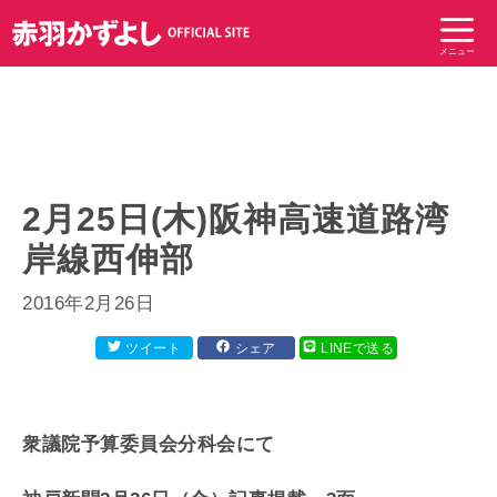
コ
ン
メニュー
テ
ン
ツ
へ
ス
キ
2月25日(木)阪神高速道路湾
ッ
岸線西伸部
プ
2016年2月26日
ツイート
シェア
LINEで送る
衆議院予算委員会分科会にて