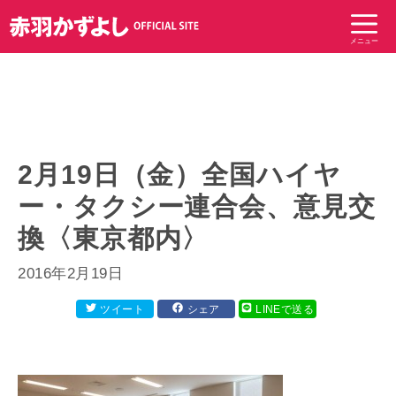
コ
ン
メニュー
テ
ン
ツ
へ
ス
キ
2月19日（金）全国ハイヤ
ッ
ー・タクシー連合会、意見交
プ
換〈東京都内〉
2016年2月19日
ツイート
シェア
LINEで送る