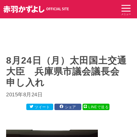
コ
ン
メニュー
テ
ン
ツ
へ
ス
キ
8月24日（月）太田国土交通
ッ
大臣 兵庫県市議会議長会
プ
申し入れ
2015年8月24日
ツイート
シェア
LINEで送る