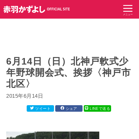
コ
ン
メニュー
テ
ン
ツ
へ
ス
キ
6月14日（日）北神戸軟式少
ッ
年野球開会式、挨拶〈神戸市
プ
北区〉
2015年6月14日
ツイート
シェア
LINEで送る