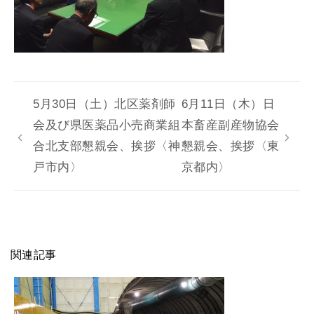
5月30日（土）北区薬剤師
6月11日（木）日
会及び県医薬品小売商業組
本畜産副産物協会
合北支部懇親会、挨拶〈神
懇親会、挨拶〈東
戸市内〉
京都内〉
関連記事