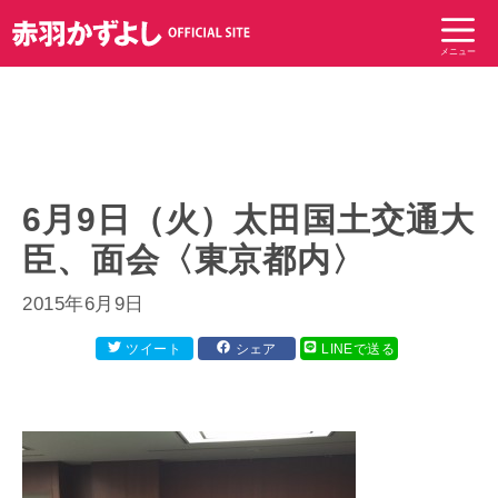
コ
ン
メニュー
テ
ン
ツ
へ
ス
キ
6月9日（火）太田国土交通大
ッ
臣、面会〈東京都内〉
プ
2015年6月9日
ツイート
シェア
LINEで送る