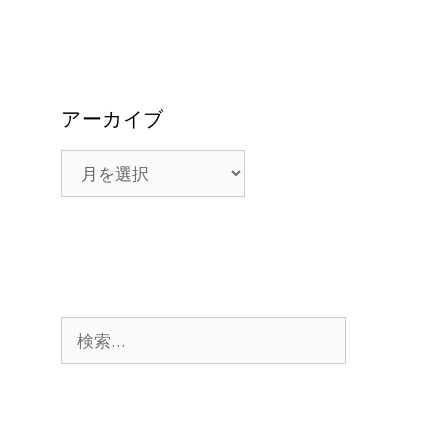
アーカイブ
ア
ー
カ
イ
ブ
検
索: