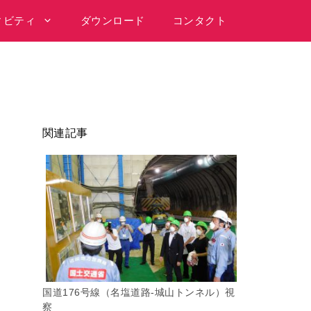
ィビティ
ダウンロード
コンタクト
関連記事
国道176号線（名塩道路-城山トンネル）視
察