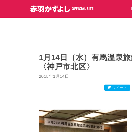
コ
ン
テ
ン
ツ
へ
ス
キ
1月14日（水）有馬温泉
ッ
〈神戸市北区〉
プ
2015年1月14日
ツイート