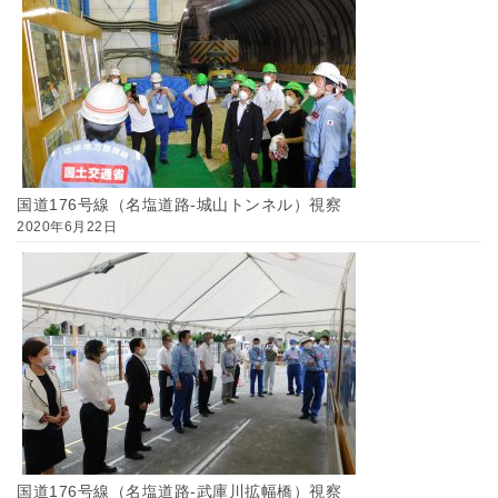
国道176号線（名塩道路-城山トンネル）視察
2020年6月22日
国道176号線（名塩道路-武庫川拡幅橋）視察