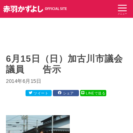
コ
ン
メニュー
テ
ン
ツ
へ
ス
キ
6月15日（日）加古川市議会
ッ
議員 告示
プ
2014年6月15日
ツイート
シェア
LINEで送る